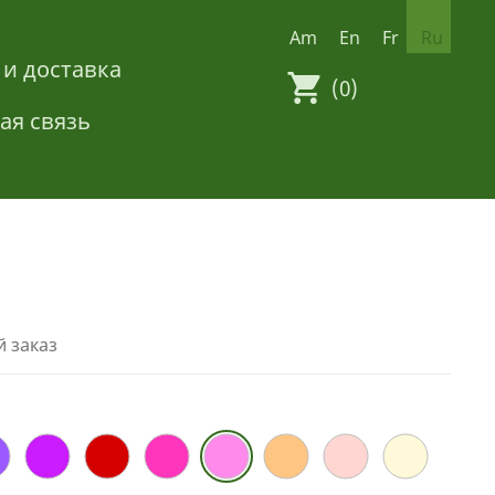
Am
En
Fr
Ru
 и доставка
(0)
ая связь
 заказ