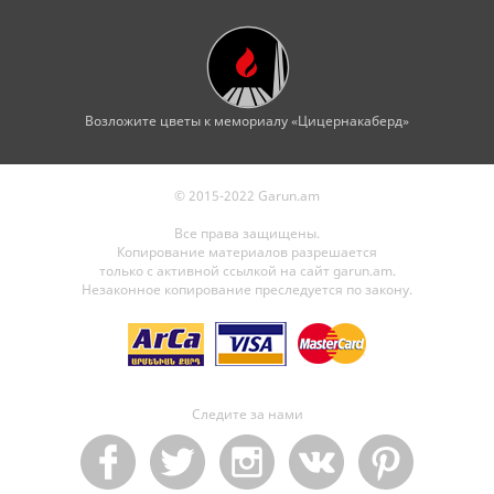
Возложите цветы к мемориалу «Цицернакаберд»
© 2015-2022 Garun.am
Все права защищены.
Копирование материалов разрешается
только с активной ссылкой на сайт garun.am.
Незаконное копирование преследуется по закону.
Следите за нами