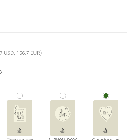
.7 USD, 156.7 EUR)
у
С днем рож
Просто так
С любовью