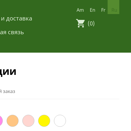
Am
En
Fr
Ru
 и доставка
(0)
ая связь
ции
 заказ