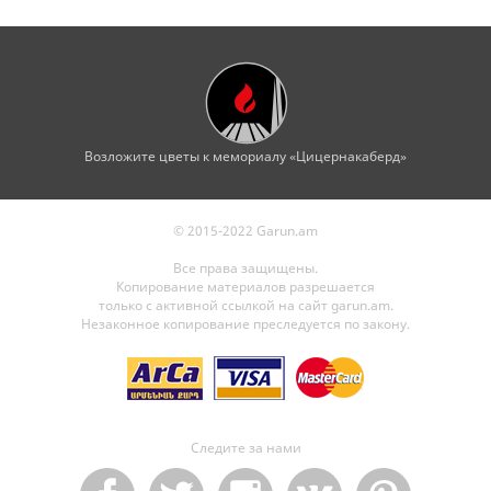
Возложите цветы к мемориалу «Цицернакаберд»
© 2015-2022 Garun.am
Все права защищены.
Копирование материалов разрешается
только с активной ссылкой на сайт garun.am.
Незаконное копирование преследуется по закону.
Следите за нами