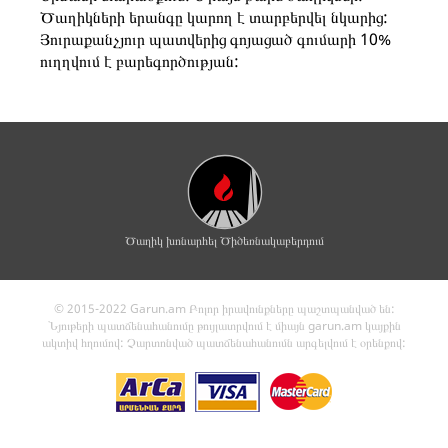
Ծաղիկների երանգը կարող է տարբերվել նկարից:
Յուրաքանչյուր պատվերից գոյացած գումարի 10%
ուղղվում է բարեգործության:
Ծաղիկ խոնարհել Ծիծեռնակաբերդում
© 2015-2022 Garun.am Բոլոր իրավունքները պաշտպանված են:
Նյութերի պատճենահանումը թույլատրվում է միայն garun.am կայքին
ակտիվ հղումով: Չարտոնված պատճենահանումն արգելվում է օրենքով: