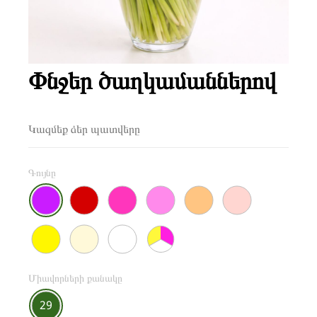
Փնջեր ծաղկամաններով
Կազմեք ձեր պատվերը
Գույնը
Միավորների քանակը
29