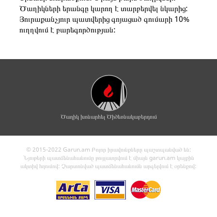
Ծաղիկների երանգը կարող է տարբերվել նկարից:
Յուրաքանչյուր պատվերից գոյացած գումարի 10%
ուղղվում է բարեգործության:
Ծաղիկ խոնարհել Ծիծեռնակաբերդում
© 2015-2022 Garun.am Բոլոր իրավունքները պաշտպանված են:
Նյութերի պատճենահանումը թույլատրվում է միայն garun.am կայքին
ակտիվ հղումով: Չարտոնված պատճենահանումն արգելվում է օրենքով: