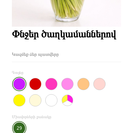
Փնջեր ծաղկամաններով
Կազմեք ձեր պատվերը
Գույնը
Միավորների քանակը
29