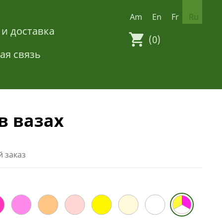
Am
En
Fr
Ru
 и доставка
(0)
ая связь
в вазах
 заказ