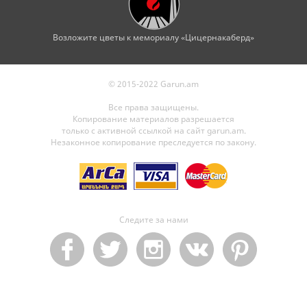
Возложите цветы к мемориалу «Цицернакаберд»
© 2015-2022 Garun.am
Все права защищены.
Копирование материалов разрешается
только с активной ссылкой на сайт garun.am.
Незаконное копирование преследуется по закону.
Следите за нами