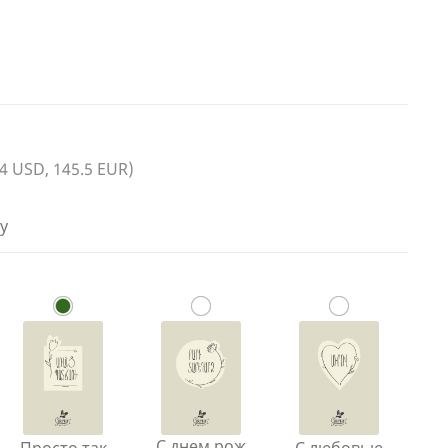
.4 USD, 145.5 EUR)
у
С днем рож
Просто так
С любовью