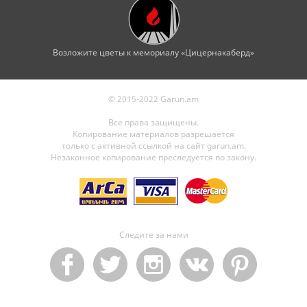
Возложите цветы к мемориалу «Цицернакаберд»
© 2015-2022 Garun.am
Все права защищены.
Копирование материалов разрешается
только с активной ссылкой на сайт garun.am.
Незаконное копирование преследуется по закону.
Следите за нами