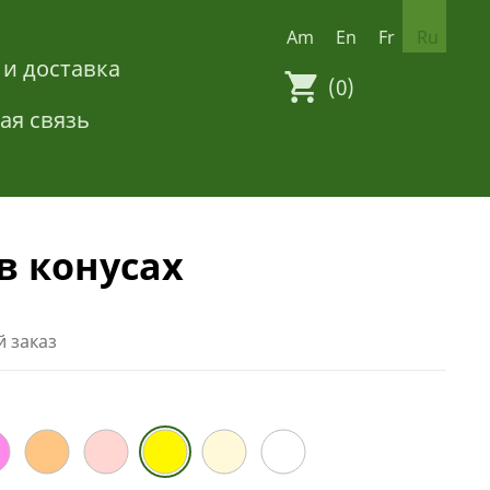
Am
En
Fr
Ru
 и доставка
(0)
ая связь
в конусах
 заказ