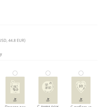
 USD, 44.8 EUR)
у
С днем рож
Просто так
С любовью