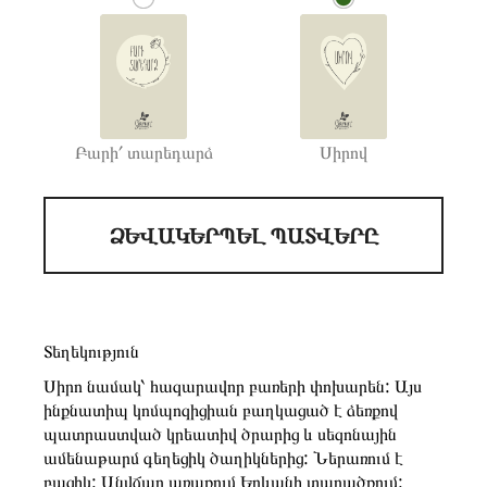
Բարի՛ տարեդարձ
Սիրով
ՁԵՎԱԿԵՐՊԵԼ ՊԱՏՎԵՐԸ
Տեղեկություն
Սիրո նամակ՝ հազարավոր բառերի փոխարեն: Այս
ինքնատիպ կոմպոզիցիան բաղկացած է ձեռքով
պատրաստված կրեատիվ ծրարից և սեզոնային
ամենաթարմ գեղեցիկ ծաղիկներից: Ներառում է
բացիկ: Անվճար առաքում Երևանի տարածքում: