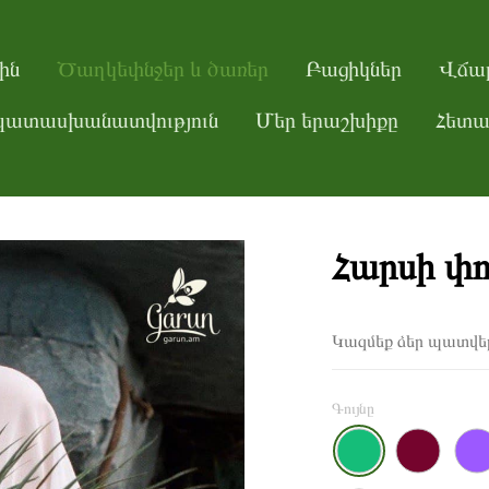
ին
Ծաղկեփնջեր և ծառեր
Բացիկներ
Վճար
ատասխանատվություն
Մեր երաշխիքը
Հետա
Հարսի փո
Կազմեք ձեր պատվե
Գույնը