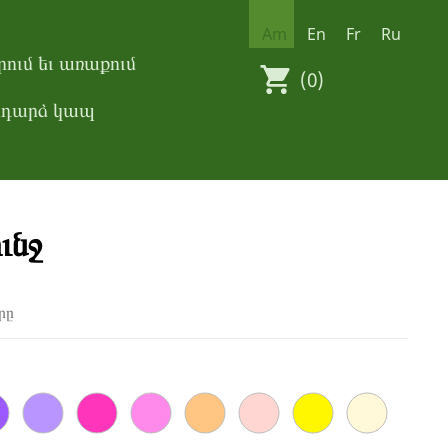
Am
En
Fr
Ru
ում եւ առաքում
(0)
դարձ կապ
ւնջ
րը